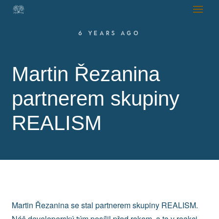
6 YEARS AGO
Martin Řezanina
partnerem skupiny
REALISM
Martin Řezanina se stal partnerem skupiny REALISM.
Náš developerský tým posílil před rokem, a to v reakci