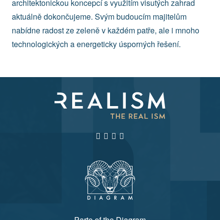
architektonickou koncepcí s využitím visutých zahrad
aktuálně dokončujeme. Svým budoucím majitelům
nabídne radost ze zeleně v každém patře, ale i mnoho
technologických a energeticky úsporných řešení.
Parto of the Diagram