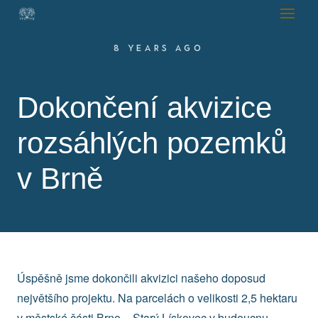
8 YEARS AGO
Dokončení akvizice
rozsáhlých pozemků
v Brně
Úspěšně jsme dokončili akvizici našeho doposud
největšího projektu. Na parcelách o velikosti 2,5 hektaru
v městské části Brno − Starý Lískovec v budoucnu