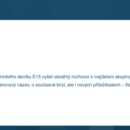
onomického deníku E15 vyšel obsáhlý rozhovor s majitelem sku
taronový název, o současné krizi, ale i nových příležitostech – t