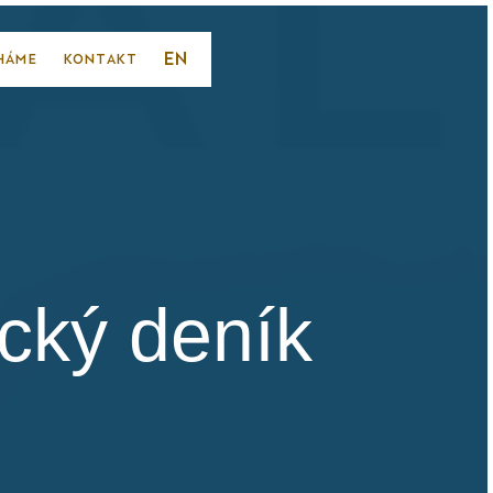
CS
EN
HÁME
KONTAKT
cký deník