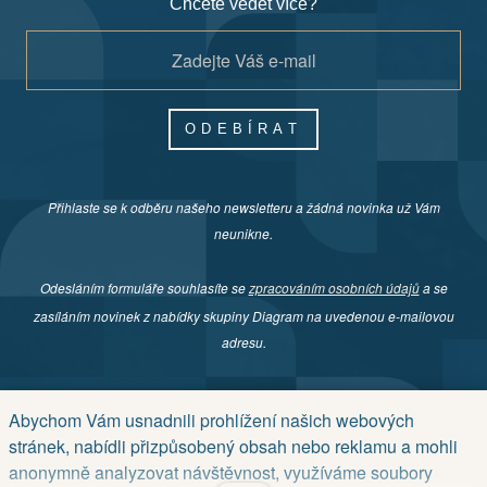
Chcete vědět více?
ODEBÍRAT
Přihlaste se k odběru našeho newsletteru a žádná novinka už Vám
neunikne.
Odesláním formuláře souhlasíte se
zpracováním osobních údajů
a se
zasíláním novinek z nabídky skupiny Diagram na uvedenou e-mailovou
adresu.
Abychom Vám usnadnili prohlížení našich webových
stránek, nabídli přizpůsobený obsah nebo reklamu a mohli
© Copyright 2026 REALISM
anonymně analyzovat návštěvnost, využíváme soubory