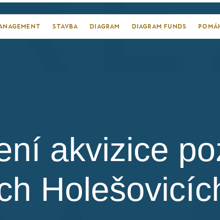
MANAGEMENT
STAVBA
DIAGRAM
DIAGRAM FUNDS
POMÁ
ní akvizice p
ch Holešovicíc